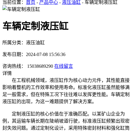
当前位置：
首页
-
产品中心
-
液压油缸
- 车辆定制液压缸
车辆定制液压缸
所属分类：液压油缸
发布日期：2024-07-08 15:56:36
咨询热线： 15038689290
在线留言
详情
在工程机械领域，液压缸作为核心动力元件，其性能直接
影响着整机的工作效率和使用寿命。标准化液压缸虽然能够满
足一般需求，但在特殊工况下往往难以发挥更性能。车辆定制
液压缸的出现，为这一难题提供了解决方案。
定制液压缸的核心价值在于准确匹配。以某矿山企业为
例，其运输车辆长期在陡峭坡道行驶，标准液压缸频繁出现密
封失效问题。通过定制化设计，采用特殊密封材料和强化缸筒