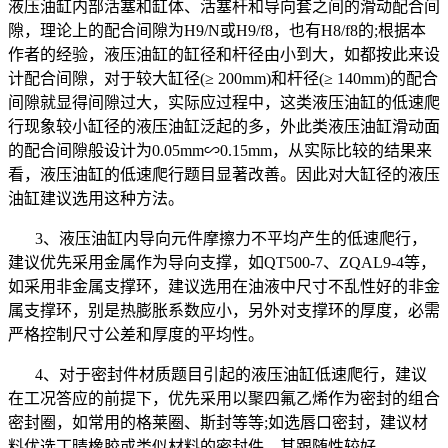
液压油缸内部活塞和缸体、活塞杆和导向套之间的滑动配合间
隙，理论上的配合间隙为
H9/N
或
H9/f8
，也有
H8/f8
的
;
根据本
作者的经验，液压油缸的缸径和杆径由小到大，如都按此来设
计配合间隙，对于较大缸径
(
≥
200mm)
和杆径
(
≥
140mm)
的配合
间隙就显得间隙过大，实际应过程中，这类液压油缸的低速爬
行现象较小缸径的液压油缸泛起的多，外此类液压油缸滑动面
的配合间隙般设计为
0.05mm
∽
0.15mm
，从实际比较的结果来
看，液压油缸的低速爬行题目显著改善。因此对大缸径的液压
油缸建议选用这种方法。
3、液压油缸内导向元件摩擦力不平均产生的低速爬行，
建议优先采用金属作为导向支撑，如
QT500-7
、
ZQAL9-4
等，
如采用非金属支撑环，建议选用在油液中尺寸不乱性好的非金
属支撑环，别是热膨胀系数应小，另外对支撑环的厚度，必需
严格控制尺寸公差和厚度的平均性。
4、对于密封件材质题目引起的液压油缸低速爬行，建议
在工况答应的前提下，优先采用以聚四氟乙烯作为密封的组合
密封圈，如常用的格莱圈、斯封等等
;
如选唇口密封，建议材
料优选丁晴橡胶或类似材料的密封件，其跟随性较好。