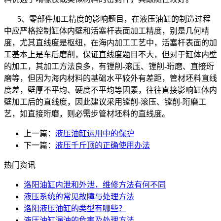
5、零部件加工精度的影响题目，在液压油缸的制造过程
中应严格控制缸体内壁和活塞杆表面加工精度，别是几何精
度，尤其直线度是枢纽，在海内加工工艺中，活塞杆表面的加
工基本上是车后磨削，保证直线度题目不大，但对于缸体内壁
的加工，其加工方法良多，有镗削
-
滚压、镗削
-
珩磨、直接珩
磨等，但因为海内材料的基础水平较外有差距，管材坯料直线
度差，壁厚不平均、硬度不平均等因素，往往直接影响缸体内
壁加工后的直线度，因此建议采用镗削
-
滚压、镗削
-
珩磨工
艺，如直接珩磨，则必需步管材坯料的直线度。
上一篇：
液压油缸运用中的保护
下一篇：
液压千斤顶的正确使用办法
热门资讯
洛阳油缸内泄和外泄，维修方法有何不同
液压系统的常见故障与处理方法
洛阳液压油缸的类型有哪些？
液压油缸漏油的危害及处理方法