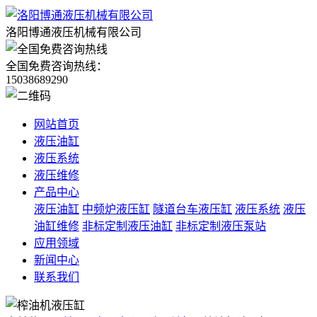
洛阳博通液压机械有限公司
全国免费咨询热线：
15038689290
网站首页
液压油缸
液压系统
液压维修
产品中心
液压油缸
中频炉液压缸
隧道台车液压缸
液压系统
液压
油缸维修
非标定制液压油缸
非标定制液压泵站
应用领域
新闻中心
联系我们