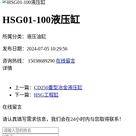
HSG01-100液压缸
所属分类：液压油缸
发布日期：2024-07-05 10:29:56
咨询热线： 15038689290
在线留言
详情
上一篇：
CD250重型冶金液压缸
下一篇：
HSG工程缸
在线留言
请认真填写需求信息，我们会在24小时内与您取得联系！