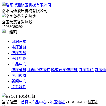
洛阳博通液压机械有限公司
全国免费咨询热线：
15038689290
网站首页
液压油缸
液压系统
液压维修
产品中心
液压油缸
中频炉液压缸
隧道台车液压缸
液压系统
液压油
应用领域
新闻中心
联系我们
当前位置：
首页
-
产品中心
-
液压油缸
- HSG01-100液压缸