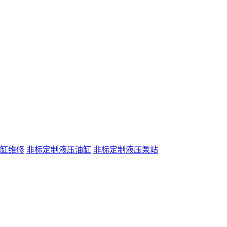
缸维修
非标定制液压油缸
非标定制液压泵站