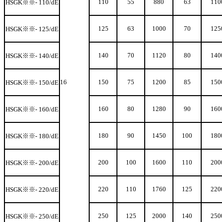
110
55
880
63
110
HSGK
※※- 110/dE
125
63
1000
70
125
HSGK
※※- 125/dE
140
70
1120
80
140
HSGK
※※- 140/dE
16
150
75
1200
85
150
HSGK
※※- 150/dE
160
80
1280
90
160
HSGK
※※- 160/dE
180
90
1450
100
180
HSGK
※※- 180/dE
200
100
1600
110
200
HSGK
※※- 200/dE
220
110
1760
125
220
HSGK
※※- 220/dE
250
125
2000
140
250
HSGK
※※- 250/dE