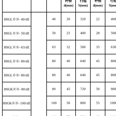
杆径
行程
杆径
行
d(mm)
S(mm)
d(mm)
S(m
40
20
320
22
40
HSGL
※※- 40/dE
50
25
400
28
50
HSGL
※※- 50/dE
63
32
500
35
63
HSGL
※※- 63/dE
80
40
640
45
80
HSGL
※※- 80/dE
80
40
640
45
80
HSGL
※※- 80/dE
90
45
720
50
90
HSGK
※※- 90/dE
100
50
800
55
100
HSGK
※※- 100/dE