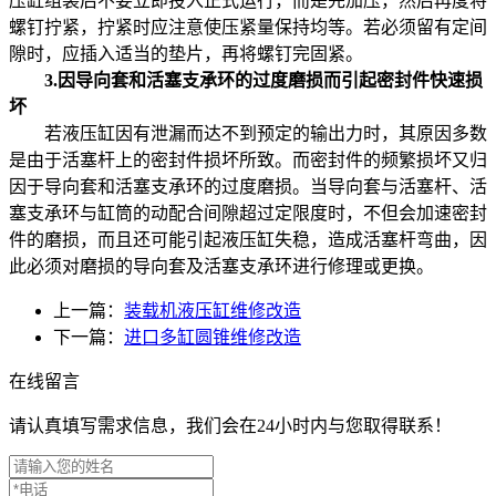
压缸组装后不要立即投入正式运行，而是先加压，然后再度将
螺钉拧紧，拧紧时应注意使压紧量保持均等。若必须留有定间
隙时，应插入适当的垫片，再将螺钉完固紧。
3.因导向套和活塞支承环的过度磨损而引起密封件快速损
坏
若液压缸因有泄漏而达不到预定的输出力时，其原因多数
是由于活塞杆上的密封件损坏所致。而密封件的频繁损坏又归
因于导向套和活塞支承环的过度磨损。当导向套与活塞杆、活
塞支承环与缸筒的动配合间隙超过定限度时，不但会加速密封
件的磨损，而且还可能引起液压缸失稳，造成活塞杆弯曲，因
此必须对磨损的导向套及活塞支承环进行修理或更换。
上一篇：
装载机液压缸维修改造
下一篇：
进口多缸圆锥维修改造
在线留言
请认真填写需求信息，我们会在24小时内与您取得联系！