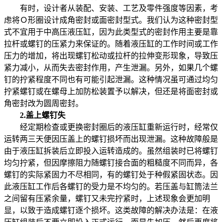
有时，设计者从装配、安装、工艺及零件强度等因素，考
虑将Ｏ形圈设计成角密封或面密封型式。我们认为这种密封型
式不宜用于中高压液压缸，因为此类型式的密封作用主要是靠
拉杆或螺钉的压紧力来保证的。随着液压缸的工作时间或工作
压力的增加，将出现螺钉松动或拉杆的拉伸变形现象，导致压
紧力减小，从而失去密封作用，产生泄漏。另外，如果几个螺
钉的拧紧程度不同也有可能引起泄漏。这种情况虽可通过均匀
拧紧螺钉或在螺母上加防松装置予以解决，但还是将面密封或
角密封改为圆周密封。
2.盖上螺钉失
经定期检查或更换密封圈后的液压缸重新运行时，经常仅
运转两三天便因压盖上的螺钉损坏而出现泄漏。这种故障般是
由于液压缸拆装后立即投入运转造成的。虽然组装时已将螺钉
均匀拧紧，但因摩擦阻力随螺钉接合面的粗糙度不同而异，各
螺钉的实际紧固力不尽相同，有的螺钉处于种假紧固状态。因
此液压缸工作后各螺钉的受力是不均匀的。若压盖与缸筒法兰
之间留有压紧余量，螺钉又未完拧紧时，上述现象会更加明
显，以致于造成螺钉逐个损坏。这类故障的解决办法是：在液