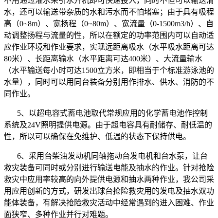
不用通过灌水来引水开机即可快速投入，同时不但可以输送清
水，还可以输送带杂质的水和污水而不怕堵塞；由于具有吸程
高（
0~8m
）、宽扬程（
0~80m
）、宽流量（
0-1500m3/h
）、自
动调整扬程与流量的性，所以在额定的功率范围内可以自动适
应作业环境和作业要求，实现远距离吸水（水平吸水距离可达
80
米）、长距离输水（水平距离可达
400
米）、大流量输水
（水平输送每小时可达
1500
立方米，即相当于个标准游泳池的
水量），同时可以用同台装备分别用作排水、供水、消防的不
同作业。
5、以超电容式蓄电池取代常规应用的化学蓄电池作控制
系统及
24V
照明提供电源。由于超电容具有耐储存、耐低温的
性，所以可以确保在免维护、低温的状态下保持供电。
6、采用台柴油发动机同轴拖动台发电机和台水泵，让台
救灾装备可同时或分别进行输送电能及抽水的作业。针对抢险
救灾中应用率较高的向外提供电源和抽水两种作业，我公司采
用应用创新的方式，研发出球台抢险救灾用的发电及抽水双功
能体装备，有解决抢险救灾活动中经常遇到的进入困难、作业
面狭窄、多种作业并行对难题。