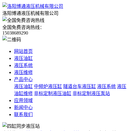
洛阳博通液压机械有限公司
全国免费咨询热线：
15038689290
网站首页
液压油缸
液压系统
液压维修
产品中心
液压油缸
中频炉液压缸
隧道台车液压缸
液压系统
液压
油缸维修
非标定制液压油缸
非标定制液压泵站
应用领域
新闻中心
联系我们