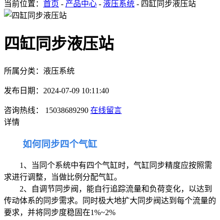
当前位置：
首页
-
产品中心
-
液压系统
- 四缸同步液压站
四缸同步液压站
所属分类：液压系统
发布日期：2024-07-09 10:11:40
咨询热线： 15038689290
在线留言
详情
如何同步四个气缸
1、当同个系统中有四个气缸时，气缸同步精度应按照需
求进行调整，当做比例分配气缸。
2、自调节同步阀，能自行追踪流量和负荷变化，以达到
传动体系的同步需求。同时极大地扩大同步阀达到每个流量的
要求，并将同步度稳固在1%~2%