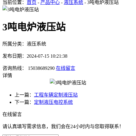
当前位置：
首页
-
产品中心
-
液压系统
- 3吨电炉液压站
3吨电炉液压站
所属分类：液压系统
发布日期：2024-07-15 10:21:38
咨询热线： 15038689290
在线留言
详情
上一篇：
工程车辆定制液压站
下一篇：
定制液压电控系统
在线留言
请认真填写需求信息，我们会在24小时内与您取得联系！